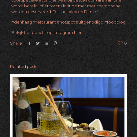
voor speciale avondjes waarbij de steak tartare aan tafel
wordt bereid, of er torens fruit de mer met champagne
worden geserveerd. Tot snel Alex en Dimitri!
#denhaag
#restaurant
#hotspot
#uitgenodigd
#foodblog
Bekijk het bericht op instagram hier.
Share
0
Related posts