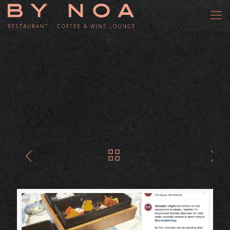
Recensie: WijnSpijs “We waren verbaasd over zoveel wijnen per glas
(60!).”