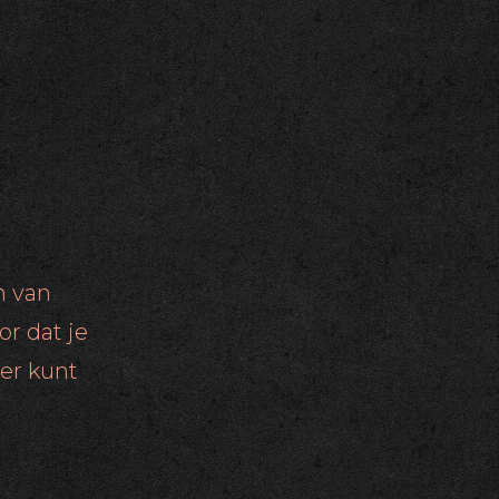
n van
or dat je
eer kunt