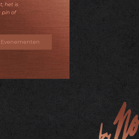
, het is
 pin of
Evenementen