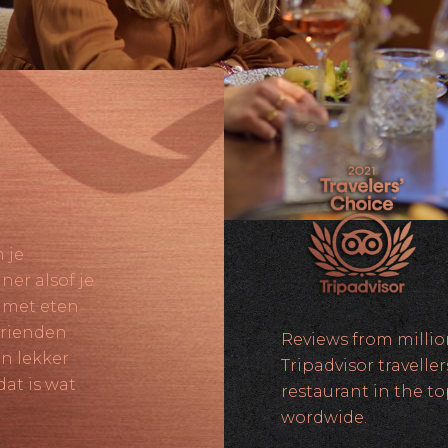
 je
ner alsof je
 met eten
 vrienden
Reviews from millio
en lekker
Tripadvisor traveller
dat is wat
restaurant in the t
wordwide.