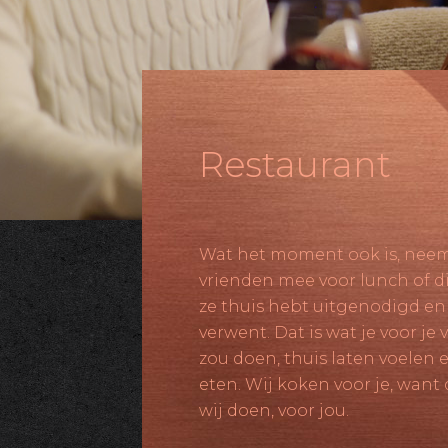
Restaurant
Wat het moment ook is, neem
vrienden mee voor lunch of di
ze thuis hebt uitgenodigd en
verwent. Dat is wat je voor je
zou doen, thuis laten voelen 
eten. Wij koken voor je, want 
wij doen, voor jou.