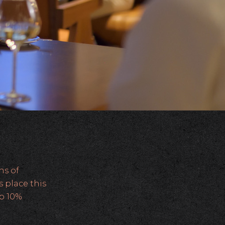
ns of
s place this
op 10%